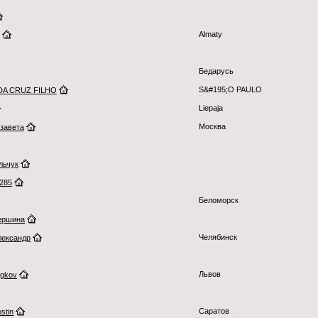
Almaty
Бедарусь
S&#195;O PAULO
DA CRUZ FILHO
Liepaja
Москва
завета
льчук
1285
Беломорск
ершина
Челябинск
лександр
Львов
gkov
Саратов
stin