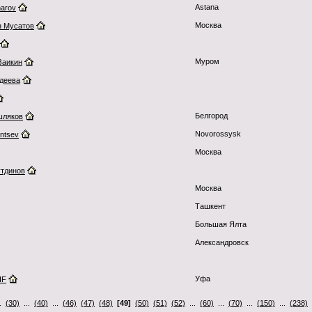
Astana
harov
Москва
н Мусатов
Муром
Заикин
деева
Белгород
шляков
Novorossysk
ntsev
Москва
утдинов
Москва
Ташкент
Большая Ялта
Александровск
Уфа
IF
..
(30)
...
(40)
...
(46)
(47)
(48)
[49]
(50)
(51)
(52)
...
(60)
...
(70)
...
(150)
...
(238)