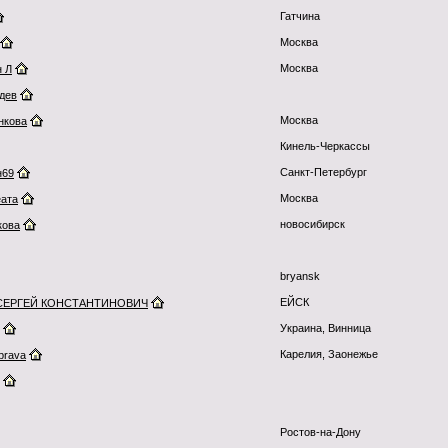
Гатчина
Москва
Москва
н Л
здев
Москва
нкова
Кинель-Черкассы
Санкт-Петербург
н69
Москва
ата
новосибирск
кова
bryansk
ЕЙСК
СЕРГЕЙ КОНСТАНТИНОВИЧ
Украина, Винница
Карелия, Заонежье
brava
Ростов-на-Дону