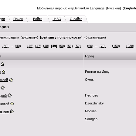
Мобильная версия:
wap.lensart.ru
Language: [Русский]
(English
дии
Поиск
Войти
ЧаВО
О сайте
оров
регистрации)
(алфавиту)
[рейтингу популярности]
(бухгалтерия)
..
(30)
...
(40)
...
(46)
(47)
(48)
[49]
(50)
(51)
(52)
...
(60)
...
(70)
...
(150)
...
(238)
а
Город
Ростов-на-Дону
0
Омск
ексей
Пестово
дрей
Dzerzhinsky
овский
Москва
мынин
Solingen