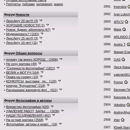
•
Лучшие фотографии сайта
:
•
Портреты
,
пейзажи
,
натюрморт
,
макро
2891
freerobot
2892
Ivan Lukich
Форум
Новости
•
ЛенсАрту 20 лет!!! (3)
2893
AlTk72
•
ХОРОШИЕ НОВОСТИ (1)
2894
Марк
•
Новое: Админ: абонплата (67)
•
Модерировать? (1181)
2895
ARLINDO 
•
ЛенсАрту 15 лет!!! (3)
•
ЛенсАрту 10 лет! (11)
2896
Andris T
2897
Мария-Ели
Форум
Общие вопросы
2898
•
почему так много ХОРОШ... (2456)
GAS
•
Не хочу критики (49)
2899
Люся Кова
•
"Склонности фотографии" (1821)
•
ВЕЛИК и МОГУЧ (164)
2900
valentin06
•
Права на съемку (10)
•
КОНКУРСЫ, выставки , пр... (120)
2901
Pomor
•
конкурс "Кукушечка" (218)
2902
Евгения П
•
Раскрываем жанровую фот... (621)
2903
Королев А
Форум
Фотографии и авторы
2904
Volodina
•
Воровство фотографии (625)
•
УДАЛЕНИЕ РАБОТ, БАНЫ: ... (2636)
2905
AndreyMya
•
НАШИ ПОЗДРАВЛЕНИЯ (482)
2906
•
На остриё критики (2568)
irfan
•
Фотографии, авторы и неавт... (16)
2907
Юрий Staro