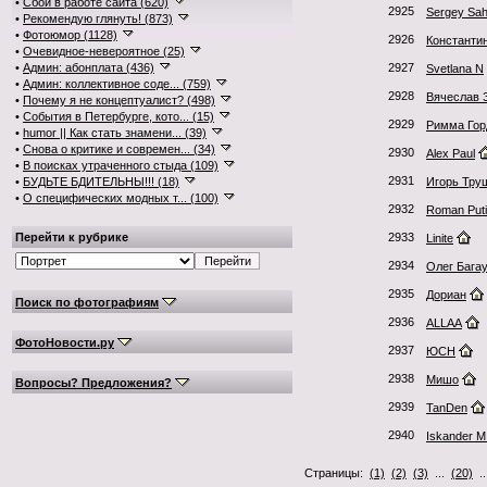
•
Сбои в работе сайта (620)
2925
Sergey Sa
•
Рекомендую глянуть! (873)
•
Фотоюмор (1128)
2926
Константи
•
Очевидное-невероятное (25)
•
Админ: абонплата (436)
2927
Svetlana N
•
Админ: коллективное соде... (759)
2928
Вячеслав 
•
Почему я не концептуалист? (498)
•
События в Петербурге, кото... (15)
2929
Римма Гор
•
humor || Как стать знамени... (39)
•
Снова о критике и современ... (34)
2930
Alex Paul
•
В поисках утраченного стыда (109)
2931
•
БУДЬТЕ БДИТЕЛЬНЫ!!! (18)
Игорь Тру
•
О специфических модных т... (100)
2932
Roman Puti
Перейти к рубрике
2933
Linite
2934
Олег Бага
2935
Дориан
Поиск по фотографиям
2936
ALLAA
ФотоНовости.ру
2937
ЮСН
2938
Мишо
Вопросы? Предложения?
2939
TanDen
2940
Iskander M
Страницы:
(1)
(2)
(3)
...
(20)
.