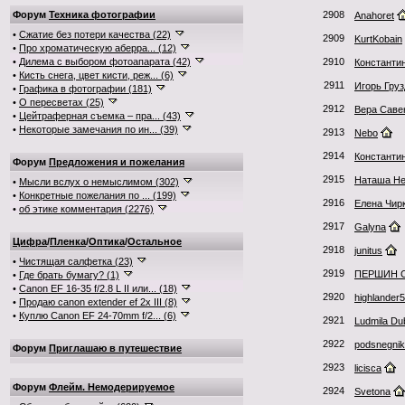
Форум
Техника фотографии
2908
Anahoret
•
Сжатие без потери качества (22)
2909
KurtKobain
•
Про хроматическую аберра... (12)
•
Дилема с выбором фотоапарата (42)
2910
Константи
•
Кисть снега, цвет кисти, реж... (6)
2911
Игорь Гру
•
Графика в фотографии (181)
•
О пересветах (25)
2912
Вера Саве
•
Цейтраферная съемка – пра... (43)
•
Некоторые замечания по ин... (39)
2913
Nebo
2914
Константи
Форум
Предложения и пожелания
2915
Наташа Не
•
Мысли вслух о немыслимом (302)
•
Конкретные пожелания по ... (199)
2916
Елена Чир
•
об этике комментария (2276)
2917
Galyna
Цифра
/
Пленка
/
Оптика
/
Остальное
2918
junitus
•
Чистящая салфетка (23)
2919
ПЕРШИН 
•
Где брать бумагу? (1)
•
Canon EF 16-35 f/2.8 L II или... (18)
2920
highlander5
•
Продаю canon extender ef 2x III (8)
•
Куплю Canon EF 24-70mm f/2... (6)
2921
Ludmila Du
2922
podsnegnik
Форум
Приглашаю в путешествие
2923
licisca
Форум
Флейм. Немодерируемое
2924
Svetona