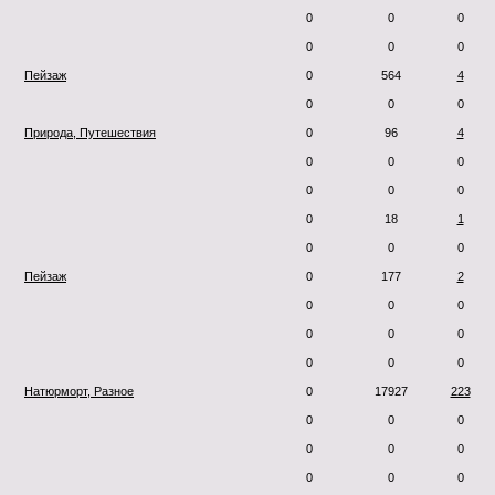
0
0
0
0
0
0
Пейзаж
0
564
4
0
0
0
Природа, Путешествия
0
96
4
0
0
0
0
0
0
0
18
1
0
0
0
Пейзаж
0
177
2
0
0
0
0
0
0
0
0
0
Натюрморт, Разное
0
17927
223
0
0
0
0
0
0
0
0
0