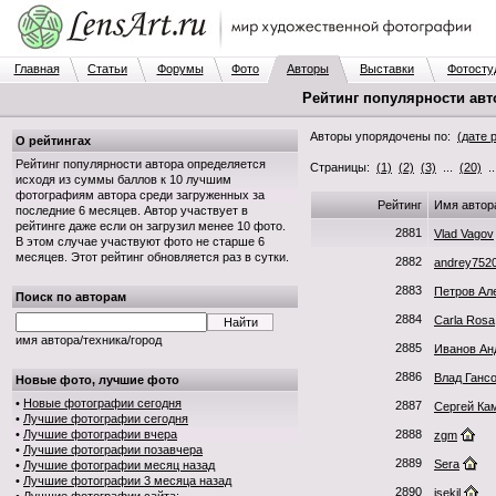
Главная
Статьи
Форумы
Фото
Авторы
Выставки
Фотосту
Рейтинг популярности авт
Авторы упорядочены по:
(дате 
О рейтингах
Рейтинг популярности автора определяется
Страницы:
(1)
(2)
(3)
...
(20)
.
исходя из суммы баллов к 10 лучшим
фотографиям автора среди загруженных за
Рейтинг
Имя автор
последние 6 месяцев. Автор участвует в
рейтинге даже если он загрузил менее 10 фото.
2881
Vlad Vagov
В этом случае участвуют фото не старше 6
месяцев. Этот рейтинг обновляется раз в сутки.
2882
andrey752
2883
Петров Ал
Поиск по авторам
2884
Carla Rosa
имя автора/техника/город
2885
Иванов Ан
2886
Влад Ганс
Новые фото, лучшие фото
•
Новые фотографии сегодня
2887
Сергей Ка
•
Лучшие фотографии сегодня
•
Лучшие фотографии вчера
2888
zgm
•
Лучшие фотографии позавчера
2889
Sera
•
Лучшие фотографии месяц назад
•
Лучшие фотографии 3 месяца назад
2890
isekil