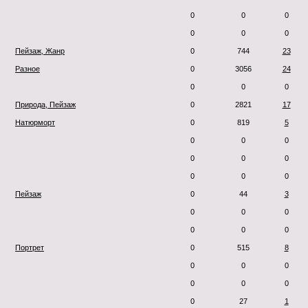
0
0
0
0
0
0
Пейзаж, Жанр
0
744
23
Разное
0
3056
24
0
0
0
Природа, Пейзаж
0
2821
17
Натюрморт
0
819
5
0
0
0
0
0
0
0
0
0
Пейзаж
0
44
3
0
0
0
0
0
0
Портрет
0
515
8
0
0
0
0
0
0
0
27
1